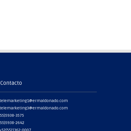
Contacto
telemarketing1@ermaldonado.com
telemarketing3@ermaldonado.com
55)5938-3575
55)5938-2642
+52(55)1362-0007