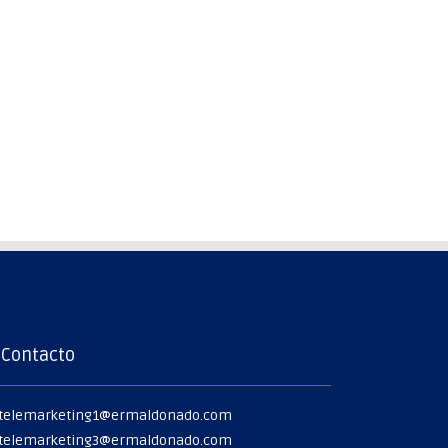
Contacto
telemarketing1@ermaldonado.com
telemarketing3@ermaldonado.com