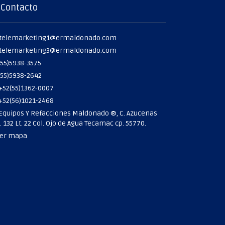
Contacto
telemarketing1@ermaldonado.com
telemarketing3@ermaldonado.com
55)5938-3575
55)5938-2642
+52(55)1362-0007
+52(56)1021-2468
EDER ROOT
Equipos Y Refacciones Maldonado ®, C. Azucenas
 132 Lt. 22 Col. Ojo de Agua Tecamac cp. 55770.
er mapa