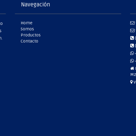
Navegación
Home
to
Somos
s
Productos
n.
(
Contacto
(
VE
Mz.
V