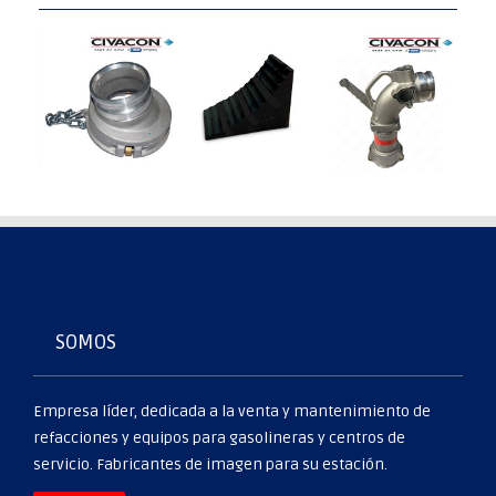
CALZA
ADAPTADOR
CODO
DE
DE 6" A
DE
HULE
4"
DESCARGA
RUBERSTONNE
CIVACON
CIVACON
PARA
(TROMPA
4
PIPA
DE
CIVACON
SOMOS
COCHINO)
Empresa líder, dedicada a la venta y mantenimiento de
refacciones y equipos para gasolineras y centros de
servicio. Fabricantes de imagen para su estación.